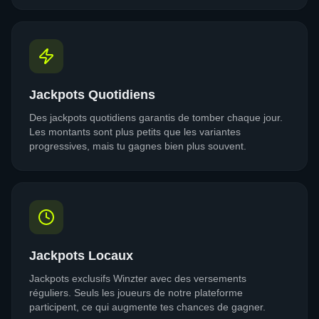
Jackpots Quotidiens
Des jackpots quotidiens garantis de tomber chaque jour.
Les montants sont plus petits que les variantes
progressives, mais tu gagnes bien plus souvent.
Jackpots Locaux
Jackpots exclusifs Winzter avec des versements
réguliers. Seuls les joueurs de notre plateforme
participent, ce qui augmente tes chances de gagner.