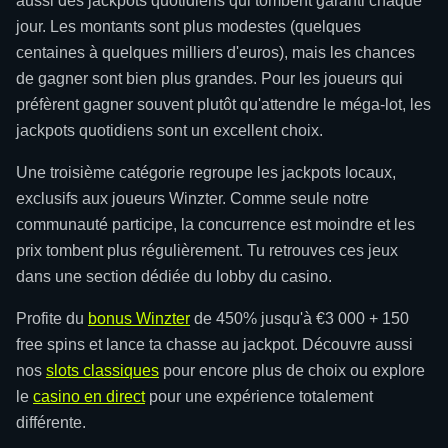
aussi des jackpots quotidiens qui tombent garanti chaque
jour. Les montants sont plus modestes (quelques
centaines à quelques milliers d'euros), mais les chances
de gagner sont bien plus grandes. Pour les joueurs qui
préfèrent gagner souvent plutôt qu'attendre le méga-lot, les
jackpots quotidiens sont un excellent choix.
Une troisième catégorie regroupe les jackpots locaux,
exclusifs aux joueurs Winzter. Comme seule notre
communauté participe, la concurrence est moindre et les
prix tombent plus régulièrement. Tu retrouves ces jeux
dans une section dédiée du lobby du casino.
Profite du
bonus Winzter
de 450% jusqu'à €3 000 + 150
free spins et lance ta chasse au jackpot. Découvre aussi
nos
slots classiques
pour encore plus de choix ou explore
le
casino en direct
pour une expérience totalement
différente.