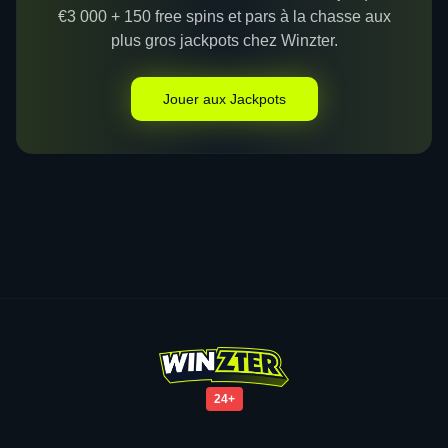
€3 000 + 150 free spins et pars à la chasse aux
plus gros jackpots chez Winzter.
Jouer aux Jackpots
24+