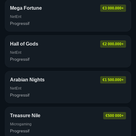
Mega Fortune
€3 000.000+
NetEnt
Progressif
Hall of Gods
€2 000.000+
NetEnt
Progressif
Arabian Nights
€1 500.000+
NetEnt
Progressif
Treasure Nile
€500 000+
Microgaming
Progressif