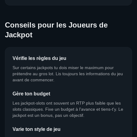
Conseils pour les Joueurs de
Jackpot
Vérifie les règles du jeu
Sur certains jackpots tu dois miser le maximum pour
prétendre au gros lot. Lis toujours les informations du jeu
avant de commencer.
Gère ton budget
Les jackpot-slots ont souvent un RTP plus faible que les
slots classiques. Fixe un budget à l'avance et tiens-t'y. Le
jackpot est un bonus, pas un objectif.
Varie ton style de jeu