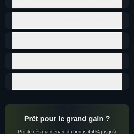
Dois-je miser plus pour décrocher le jackpot ?
Puis-je jouer aux jackpot-slots avec mon bonus ?
Que sont les jackpots quotidiens ?
Les jackpot-slots sont-ils équitables ?
Prêt pour le grand gain ?
Profite dès maintenant du bonus 450% jusqu'à